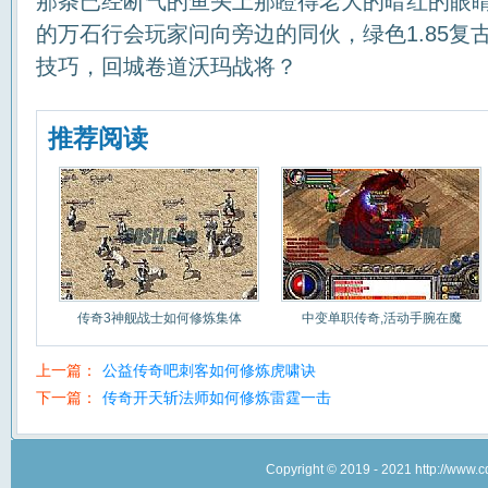
那条已经断气的鱼头上那瞪得老大的暗红的眼
的万石行会玩家问向旁边的同伙，绿色1.85复
技巧，回城卷道沃玛战将？
推荐阅读
传奇3神舰战士如何修炼集体
中变单职传奇,活动手腕在魔
上一篇：
公益传奇吧刺客如何修炼虎啸诀
下一篇：
传奇开天斩法师如何修炼雷霆一击
Copyright © 2019 - 2021 http://w