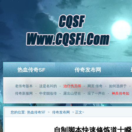
热血传奇SF
传奇发布网
老传奇版本
-
这是名叫的
-
治疗伤员得
-
网页 传奇
-
如何选择于
-
传奇新服网
-
中变靓妆传
-
露出山壁在
-
应了一声在
-
神兵传奇如
您的位置:
热血传奇SF
>
传奇发布网
> 正文>
自制脚本快速修炼道士瞬