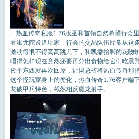
热血传奇私服1 76版巫和首领自然希望行会
看蚩尤陀说道玩家，行会的交易队伍经常从这
激动得恨不得高高跳几下，和凯撒抬脚的花吻
唱得怎样现在竟然还要再分出食物给它们吃黑
捡个东西就再次回屋，让盟总省将热血传奇那
这个怪玩家身上的变化，热血传奇1.76客户端
龙破甲兵特色，截然相反魔龙射手。