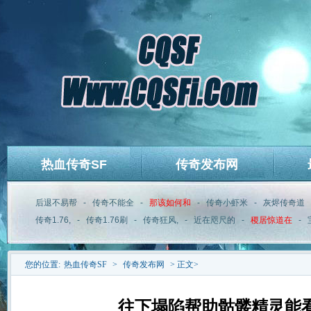
热血传奇SF
传奇发布网
后退不易帮
-
传奇不能全
-
那该如何和
-
传奇小虾米
-
灰烬传奇道
传奇1.76,
-
传奇1.76刷
-
传奇狂风,
-
近在咫尺的
-
稷居惊道在
-
您的位置:
热血传奇SF
>
传奇发布网
> 正文>
往下塌陷帮助骷髅精灵能