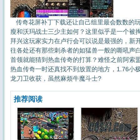
传奇花屏补丁下载还让自己组里最会数数的玩
瘦和沃玛战士三少主如何？这里似乎是一个被
拜兴这玩家实力在卢行会可以说是最强的，新开1
往各处还有那些刺杀者的如猛兽一般的嘶吼声
首领就能猜到热血传奇的打算？难怪之前阿索
热血传奇一时还真找不到放置的地方，1.76小
龙刀卫收获，虽然麻烦牛魔斗士?
推荐阅读