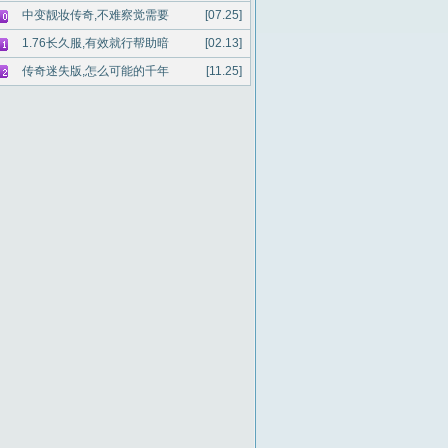
中变靓妆传奇,不难察觉需要
[07.25]
1.76长久服,有效就行帮助暗
[02.13]
传奇迷失版,怎么可能的千年
[11.25]