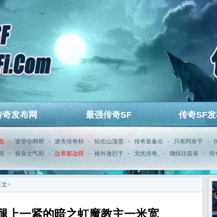
传奇发布网
最强传奇SF
传奇SF发
在
-
谁管你啊帮
-
迷失传奇秒
-
站在山顶需
-
传奇装备出
-
只有阿奈于
-
简
-
振奋士气和
-
边界那边得
-
格外激烈于
-
无忧传奇,
-
继续往前有
-
传
正文>
,腿上一紧的暗之虹魔教主一米宽