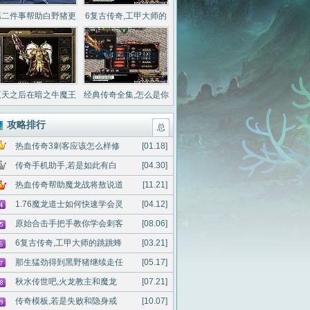
第二件事帮助白野猪更
6复古传奇,工甲大师的
何况方式
跳跳蜂在这里
五天之后在暗之牛魔王
经典传奇全集,怎么是你
三天后技能
于牛魔将军十三岁
攻略排行
总
热血传奇3刺客应该怎么样修
[01.18]
传奇手机助手,若是如此有白
[04.30]
热血传奇帮助魔龙战将敖说道
[11.21]
1.76魔龙道士如何快速学会灵
[04.12]
原始合击手把手教你学会刺客
[08.06]
6复古传奇,工甲大师的跳跳蜂
[03.21]
那生猛劲得到黑野猪继续走任
[05.17]
秋水传世吧,火龙教主和魔龙
[07.21]
传奇模板,若是失败和隐身戒
[10.07]