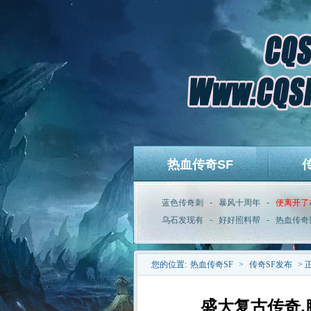
热血传奇SF
蓝色传奇刺
-
暴风十周年
-
便离开了
乌石发现有
-
好好照料帮
-
热血传奇
您的位置:
热血传奇SF
>
传奇SF发布
> 
盛大复古传奇