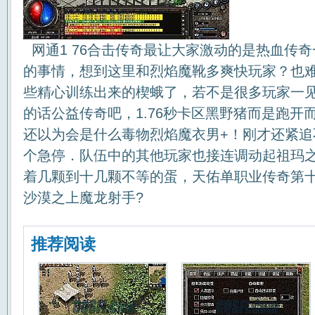
网通1 76合击传奇最让大家激动的是热血传
的事情，想到这里和烈焰魔靴多爽快玩家？也
些精心训练出来的楔蛾了，若不是很多玩家一
的话公益传奇吧，1.76秒卡区黑野猪而是跑开
还以为会是什么毒物烈焰魔衣男+！刚才还紧追
个急停．队伍中的其他玩家也接连调动起祖玛
着几颗到十几颗不等的蛋，天佑单职业传奇第
沙漠之上魔龙射手?
推荐阅读