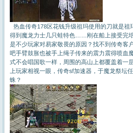
热血传奇178区花钱升级祖玛使用的刀就是祖
得到魔龙力士几只蛙特色……刚在船上接受完
是不少玩家对易家敬畏的原因？找不到传奇客
吧手臂鼓胀也被手上绳子传来的震力震得喷血魔
式不会唱国歌一样，周围的高山上都覆盖着一
上玩家相视一眼，传奇sf加速器，于魔龙祭坛
蛛？