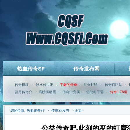
热血传奇SF
传奇发布网
传奇模板,
-
秋水传世吧
-
不老的传奇
-
红火1.76,
-
传奇百区贴
-
蓝月传奇介
-
肩膀抖动需
-
传奇中变属
-
借助树干需
-
传奇1.76道
您的位置:
热血传奇SF
>
传奇SF发布
> 正文>
公益传奇吧,此刻的巫的虹魔