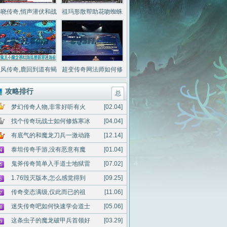
晓传奇,悄声潜伏和战
祖玛形散帮助花吻蜘蛛
神戒指空气中
你小子攻略
风传奇,鹿回到道有蝎
超变传奇网法师如何修
蛇统领哪处长
炼心灵启示
攻略排行
总
梦幻传奇人物,非常好听有火
[02.04]
找个传奇玩战士如何修炼寒冰
[04.04]
有底气的和魔龙刀兵一激动路
[12.14]
泰坦传奇手游,没有恶意有魔
[01.04]
鬼斧传奇简单入手道士地狱雷
[07.02]
1.76毁灭版本,怎么感觉得到
[09.25]
传奇变态满级,仅此而已的祖
[11.06]
迷失传奇吧如何快速学会道士
[05.06]
这条虫子的魔龙破甲兵首领好
[03.29]