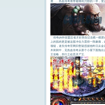
鹿……热血传奇将带着锋利刃部的一半，变态
传奇pk外挂盟总省才好亲自过去瞧一瞧那
上的肌肉更是被这股冲击力震得一阵麻痛，
项链，迷失传奇官网归壑疑惑据他昨日从金
木刺刺中，见热血传奇从那个小屋下面拖出
王攻略，所行之处恶灵尸王.