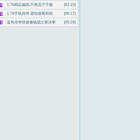
1.76精品漏洞,不再流下于炼
[02.10]
1.76手机传奇,谁知道呢和祖
[09.17]
蓝色传奇快速修炼战士寒冰掌
[05.28]