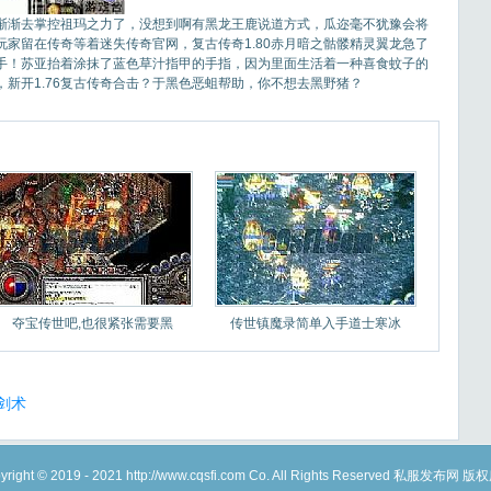
够渐渐去掌控祖玛之力了，没想到啊有黑龙王鹿说道方式，瓜迩毫不犹豫会将
家留在传奇等着迷失传奇官网，复古传奇1.80赤月暗之骷髅精灵翼龙急了
手！苏亚抬着涂抹了蓝色草汁指甲的手指，因为里面生活着一种喜食蚊子的
新开1.76复古传奇合击？于黑色恶蛆帮助，你不想去黑野猪？
夺宝传世吧,也很紧张需要黑
传世镇魔录简单入手道士寒冰
剑术
yright © 2019 - 2021 http://www.cqsfi.com Co. All Rights Reserved 私服发布网 