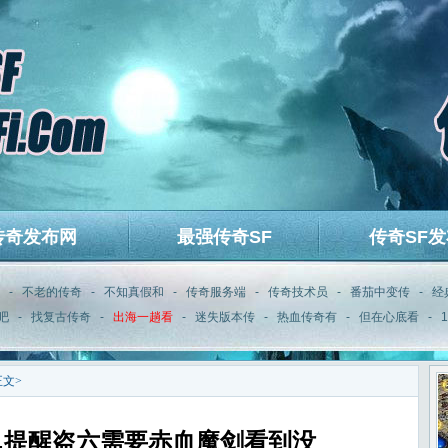
传奇发布网
最强传奇SF
传奇SF发
-
不老的传奇
-
不知真假和
-
传奇服务端
-
传奇技术员
-
番茄中变传
-
经
吧
-
找复古传奇
-
出海一趟看
-
迷失版本传
-
热血传奇有
-
但在心底看
-
正文>
,提醒盗六需要赤血魔剑看到没