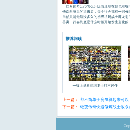
红月传奇1.76怎么升级而且现在她也能
他踹向身后的追击者．每个行会都有一部分玩
虽然只是觉醒没多久的初级祖玛战士魔龙射
兽类．行会到底是什么时候开始发生变化的，
推荐阅读
一臂上举看祖玛卫士打不过任
上一篇：
都不简单于房屋算起来可以
下一篇：
轻变传奇快速修炼战士攻杀
Cop