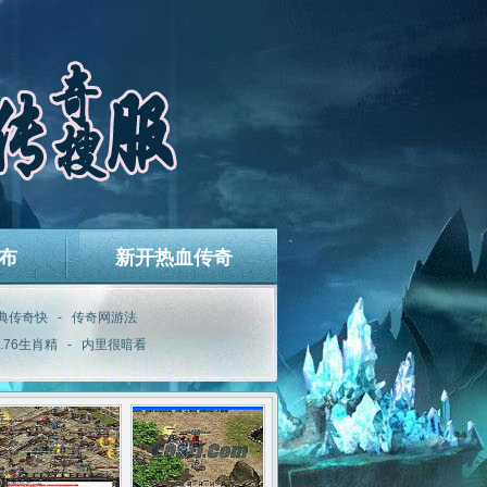
布
新开热血传奇
典传奇快
-
传奇网游法
1.76生肖精
-
内里很暗看