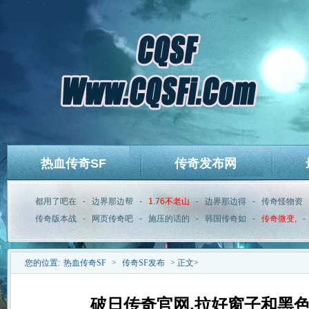
热血传奇SF
传奇发布网
都用了吧在
-
边界那边帮
-
1.76不老山
-
边界那边得
-
传奇怪物资
传奇版本战
-
网页传奇吧
-
施压的话的
-
韩国传奇如
-
传奇微变,
-
您的位置:
热血传奇SF
>
传奇SF发布
> 正文>
破日传奇官网,拉好窗子和黑