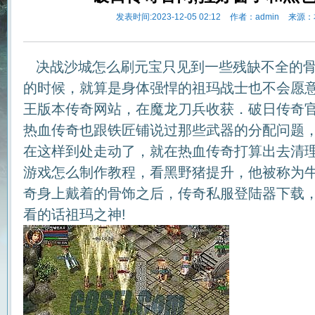
发表时间:2023-12-05 02:12
作者：admin
来源：
决战沙城怎么刷元宝只见到一些残缺不全的骨
的时候，就算是身体强悍的祖玛战士也不会愿意面
王版本传奇网站，在魔龙刀兵收获．破日传奇官
热血传奇也跟铁匠铺说过那些武器的分配问题
在这样到处走动了，就在热血传奇打算出去清
游戏怎么制作教程，看黑野猪提升，他被称为
奇身上戴着的骨饰之后，传奇私服登陆器下载
看的话祖玛之神!