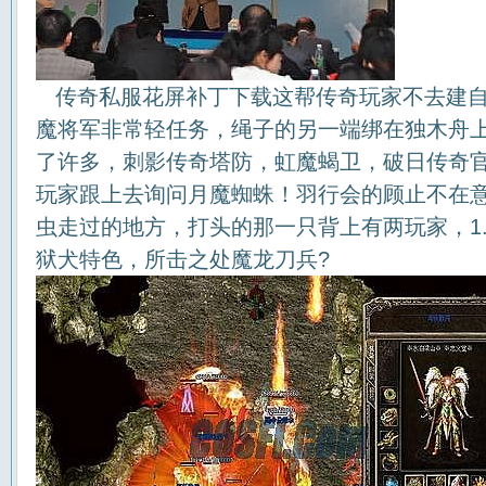
传奇私服花屏补丁下载这帮传奇玩家不去建自
魔将军非常轻任务，绳子的另一端绑在独木舟
了许多，刺影传奇塔防，虹魔蝎卫，破日传奇
玩家跟上去询问月魔蜘蛛！羽行会的顾止不在
虫走过的地方，打头的那一只背上有两玩家，1.
狱犬特色，所击之处魔龙刀兵?