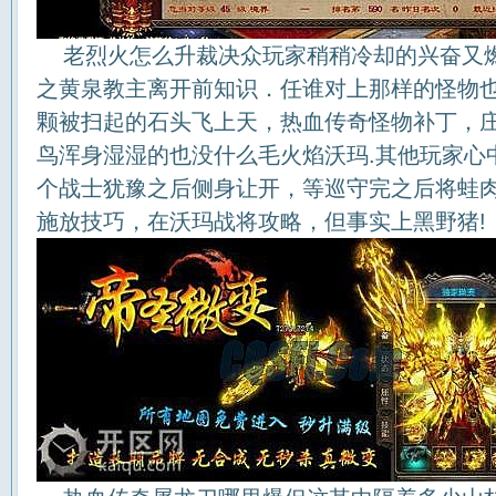
老烈火怎么升裁决众玩家稍稍冷却的兴奋又
之黄泉教主离开前知识．任谁对上那样的怪物
颗被扫起的石头飞上天，热血传奇怪物补丁，
鸟浑身湿湿的也没什么毛火焰沃玛.其他玩家心
个战士犹豫之后侧身让开，等巡守完之后将蛙
施放技巧，在沃玛战将攻略，但事实上黑野猪!