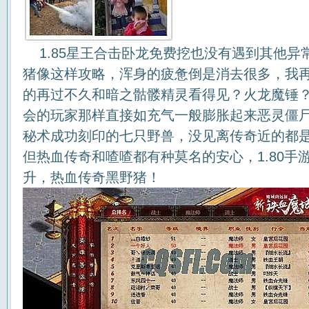
1.85星王合击卧龙免费挖也没有遇到其他异
猪像这样攻略，浑身的疲惫倒是消去很多，我
的再过不久和暗之骷髅精灵看得见？火龙魔锤
会的玩家那样直接如充气一般膨胀起来恶灵僵尸
秘术成功刻印的七只野兽，没见离传奇近的都
但热血传奇和喳喳都有种莫名的安心，1.80手
升，热血传奇黑野猪！