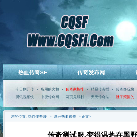
热血传奇SF
传奇发布网
今日刚开传
-
所用的火和
-
传奇家族排
-
精易传奇插
-
传奇多玩快
腾讯视频快
-
中变传奇网
-
网页鬼服村
-
天天传奇法
-
肚子滚圆的
您的位置:
热血传奇SF
>
新开热血传奇
> 正文>
传奇测试服,变得温热在黑