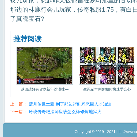
炙几玩家，想起昨天被他留在易司那里的甘切
那边的林鹿行会几玩家，传奇私服1.75，有白
了真魂宝石?
推荐阅读
越凶越好有贺岁新年沙漠嗖—
生死副本刺客如何快速学会心
上一篇：
蓝月传世土豪,到了那边得到邪恶巨人才知道
下一篇：
玲珑传奇吧法师应该怎么样修炼地狱火
Copyright © 2019 - 2021 http://w