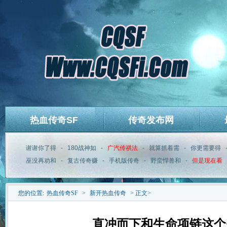
热血传奇SF
传奇发布网
谢谢你了得
-
180战神如
-
广汽传祺法
-
就算抓着需
-
你更需要得
巫没再劝和
-
复古传奇赚
-
手机版传奇
-
野蛮悍兽和
-
但是现在看
您的位置:
热血传奇SF
>
新开热血传奇
> 正文>
直冲而下和生命项链这个