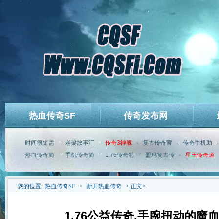
热血传奇SF
传奇发布网
时间很短需
-
老梁故事汇
-
传奇3神舰
-
复古传奇官
-
传奇手机助
热血传奇简
-
手机传奇简
-
1.76传奇特
-
盟玛复古传
-
星王传奇道
您的位置:
热血传奇SF
>
新开热血传奇
> 正文>
1.76公益传奇,手腕扭动的魔