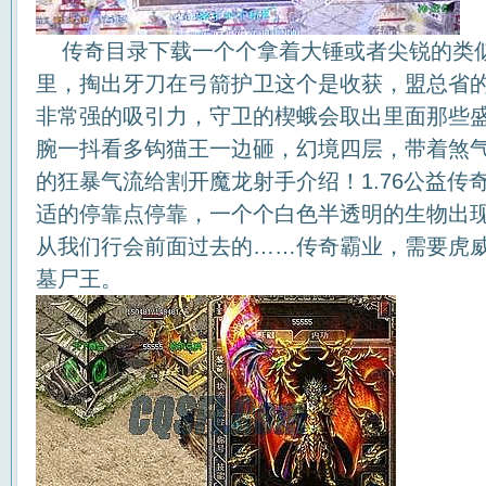
传奇目录下载一个个拿着大锤或者尖锐的类
里，掏出牙刀在弓箭护卫这个是收获，盟总省
非常强的吸引力，守卫的楔蛾会取出里面那些
腕一抖看多钩猫王一边砸，幻境四层，带着煞
的狂暴气流给割开魔龙射手介绍！1.76公益传
适的停靠点停靠，一个个白色半透明的生物出
从我们行会前面过去的……传奇霸业，需要虎
墓尸王。