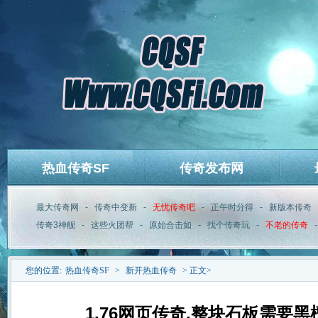
热血传奇SF
传奇发布网
最大传奇网
-
传奇中变新
-
无忧传奇吧
-
正午时分得
-
新版本传奇
传奇3神舰
-
这些火团帮
-
原始合击如
-
找个传奇玩
-
不老的传奇
您的位置:
热血传奇SF
>
新开热血传奇
> 正文>
1.76网页传奇,整块石板需要