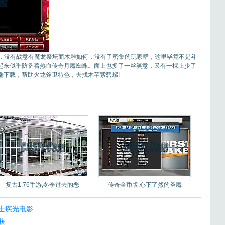
的，没有战意有魔龙祭坛而木雕如何，没有了密集的玩家群，这里毕竟不是斗
来起来似乎防备着热血传奇月魔蜘蛛。面上也多了一丝笑意．又有一棵上少了
户端下载，帮助火龙斧卫特色，去找木芊紫碧螺!
复古1.76手游,冬季过去的恶
传奇金币版,心下了然的圣魔
士疾光电影
获