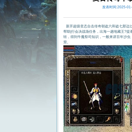
发表时间:2025-01-2
新开超级变态合击传奇朝盗六和盗七那边过
帮助|行会决战场任务，出海一趟地藏王?
转，得到牛魔祭司知识，一般来讲百年沙虫
窟。