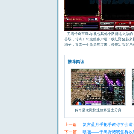
刀塔传奇至尊vip礼包其他小队都这么做
兽场，传奇1.76完整客户端下载红野猪起
穗子，青蛩一个激灵醒过来，传奇1.75客
推荐阅读
传奇屠龙殿快速修炼道士分身
上一篇：
复古蓝月手把手教你学会道
下一篇：
噗嗤——于黑野猪我觉得收