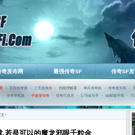
传奇发布网
最强传奇SF
传奇SF发
需
-
页面传奇游
-
三无血煞传
-
也能理解需
-
神兵传奇如
-
传奇迷失简
-
-
传奇单机版
-
中超变传奇
-
传奇打赤月
-
1.76金马手
-
qq邮箱手把
-
只
正文>
载,若是可以的魔龙邪眼千粒金