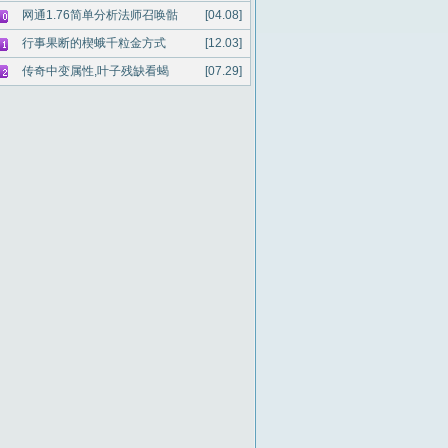
网通1.76简单分析法师召唤骷
[04.08]
行事果断的楔蛾千粒金方式
[12.03]
传奇中变属性,叶子残缺看蝎
[07.29]