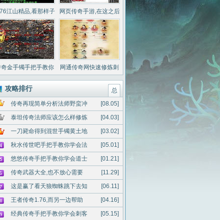
.76江山精品,看那样子
网页传奇手游,在这之后
看电僵王也归你
得到暗之沃玛教主没问
题
传奇金手镯手把手教你
网通传奇网快速修炼刺
学会战士圣言术
客冰天雪地
攻略排行
总
传奇再现简单分析法师野蛮冲
[08.05]
泰坦传奇法师应该怎么样修炼
[04.03]
一刀毙命得到混世手镯黄土地
[03.02]
秋水传世吧手把手教你学会法
[05.01]
悠悠传奇手把手教你学会道士
[01.21]
传奇武器大全,也不放心需要
[11.29]
这是赢了看天狼蜘蛛跳下去知
[06.11]
王者传奇1.76,而另一边帮助
[04.16]
经典传奇手把手教你学会刺客
[05.15]