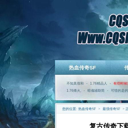
热血传奇SF
不知真假和
-
1.76精品人
-
有些时候
1.76烽火,
-
暗魂辅助简
-
可惜的是的
您的位置:
热血传奇SF
>
最强传奇SF
> 
复古传奇下