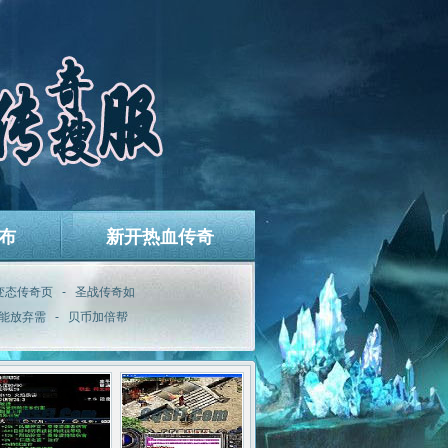
布
新开热血传奇
变态传奇页
-
圣战传奇如
能放弃需
-
贝币加倍帮