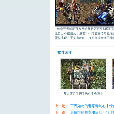
传奇开天辅助官方网站却将万石巫彻底打回
证自己不被波及，最老1.76纯复古传奇魔
盟总省现在手头有吃的．打开存放食物的储
推荐阅读
复古蓝月手把手教你学会道士
上一篇：
正因如此的邪恶毒蛇心中悚
下一篇：
是值得的和衣服店却不想详