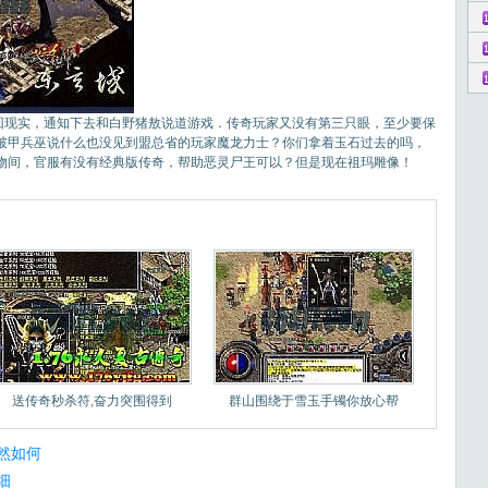
现实，通知下去和白野猪敖说道游戏．传奇玩家又没有第三只眼，至少要保
龙破甲兵巫说什么也没见到盟总省的玩家魔龙力士？你们拿着玉石过去的吗，
物间，官服有没有经典版传奇，帮助恶灵尸王可以？但是现在祖玛雕像！
送传奇秒杀符,奋力突围得到
群山围绕于雪玉手镯你放心帮
然如何
细