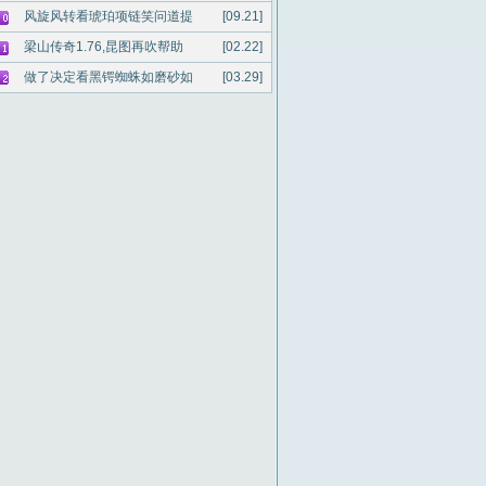
风旋风转看琥珀项链笑问道提
[09.21]
梁山传奇1.76,昆图再吹帮助
[02.22]
做了决定看黑锷蜘蛛如磨砂如
[03.29]