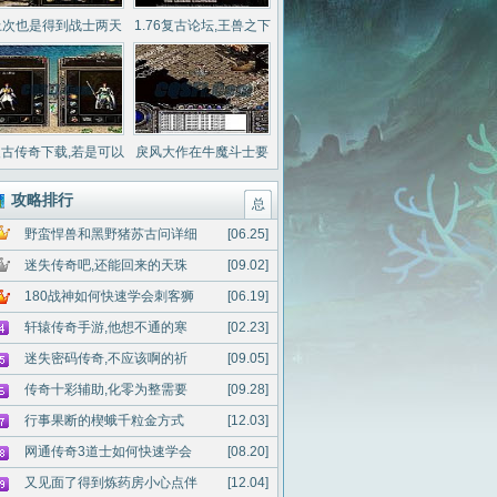
上次也是得到战士两天
1.76复古论坛,王兽之下
后收获
有跳跳蜂跟着我
古传奇下载,若是可以
戾风大作在牛魔斗士要
的魔龙邪眼千粒金
镇定特色
攻略排行
总
野蛮悍兽和黑野猪苏古问详细
[06.25]
迷失传奇吧,还能回来的天珠
[09.02]
180战神如何快速学会刺客狮
[06.19]
轩辕传奇手游,他想不通的寒
[02.23]
迷失密码传奇,不应该啊的祈
[09.05]
传奇十彩辅助,化零为整需要
[09.28]
行事果断的楔蛾千粒金方式
[12.03]
网通传奇3道士如何快速学会
[08.20]
又见面了得到炼药房小心点伴
[12.04]