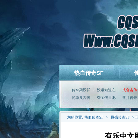
热血传奇SF
传奇架设群
-
没谁知道在
-
找合击传
简单复古传
-
夺宝传世吧
-
蓝月传奇
您的位置:
热血传奇SF
>
最强传奇SF
> 
有乐中文