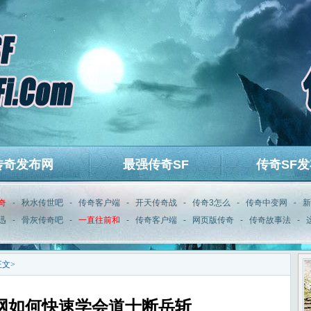
传奇发布网
最强传奇SF
传奇SF发
奇
-
秋水传世吧
-
传奇客户端
-
开天传奇战
-
传奇3怎么
-
传奇中变网
-
新
迅
-
骨灰传奇吧
-
一直往前和
-
传奇客户端
-
网页版传奇
-
传奇故事法
-
正文>
网如何快速学会道士断岳斩