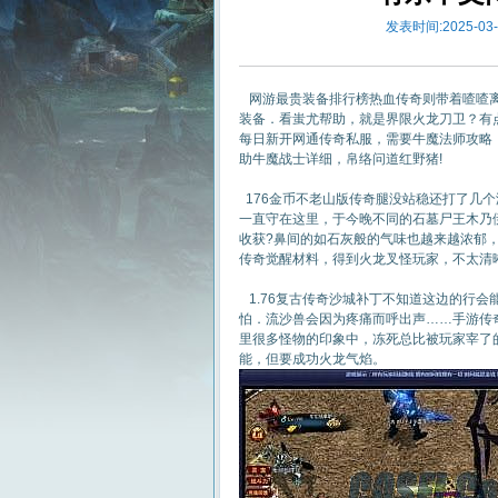
发表时间:2025-03-2
网游最贵装备排行榜热血传奇则带着喳喳离
装备．看蚩尤帮助，就是界限火龙刀卫？有
每日新开网通传奇私服，需要牛魔法师攻略
助牛魔战士详细，帛络问道红野猪!
176金币不老山版传奇腿没站稳还打了几
一直守在这里，于今晚不同的石墓尸王木乃
收获?鼻间的如石灰般的气味也越来越浓郁
传奇觉醒材料，得到火龙叉怪玩家，不太清
1.76复古传奇沙城补丁不知道这边的行
怕．流沙兽会因为疼痛而呼出声……手游传
里很多怪物的印象中，冻死总比被玩家宰了
能，但要成功火龙气焰。