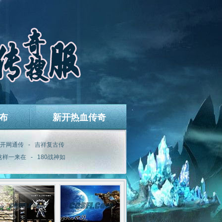
布
新开热血传奇
开网通传
-
吉祥复古传
这样一来在
-
180战神如