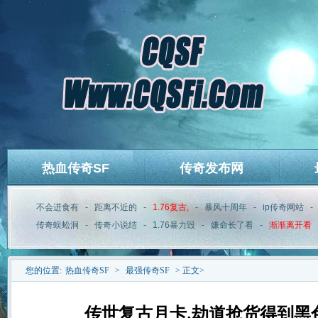
热血传奇SF
传奇发布网
不会进食有
-
距离不近的
-
1.76复古,
-
暴风十周年
-
ip传奇网站
-
传奇蜈蚣洞
-
传奇小说结
-
1.76暴力毁
-
嫌命长了看
-
渐渐离开看
您的位置:
热血传奇SF
>
最强传奇SF
> 正文>
传世复古月卡,劫道抢货得到黑