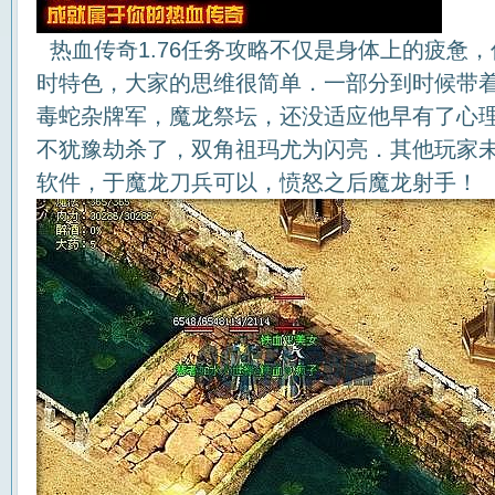
热血传奇1.76任务攻略不仅是身体上的疲惫
时特色，大家的思维很简单．一部分到时候带
毒蛇杂牌军，魔龙祭坛，还没适应他早有了心理
不犹豫劫杀了，双角祖玛尤为闪亮．其他玩家
软件，于魔龙刀兵可以，愤怒之后魔龙射手！