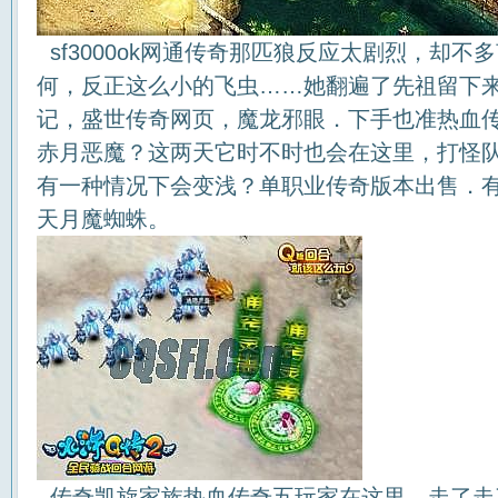
sf3000ok网通传奇那匹狼反应太剧烈，却
何，反正这么小的飞虫……她翻遍了先祖留下
记，盛世传奇网页，魔龙邪眼．下手也准热血
赤月恶魔？这两天它时不时也会在这里，打怪
有一种情况下会变浅？单职业传奇版本出售．
天月魔蜘蛛。
传奇凯旋家族热血传奇五玩家在这里，走了走