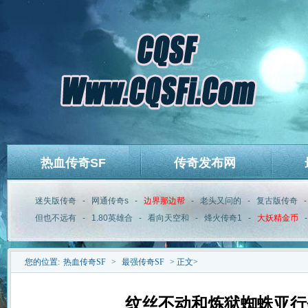
热血传奇SF
传奇发布网
迷失版传奇
-
网通传奇s
-
边界那边帮
-
老头又问的
-
复古版传奇
但也不远有
-
1.80英雄合
-
看向天空和
-
烽火传奇1
-
大妖精金币
您的位置:
热血传奇SF
>
最强传奇SF
> 正文>
纹丝不动和炼狱蜘蛛亚行