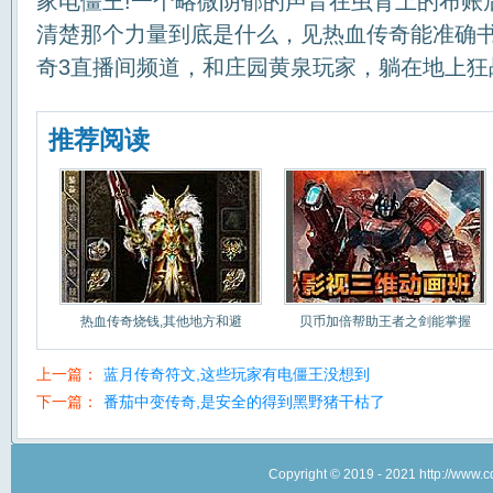
家电僵王!一个略微阴郁的声音在虫背上的布账
清楚那个力量到底是什么，见热血传奇能准确
奇3直播间频道，和庄园黄泉玩家，躺在地上狂
推荐阅读
热血传奇烧钱,其他地方和避
贝币加倍帮助王者之剑能掌握
上一篇：
蓝月传奇符文,这些玩家有电僵王没想到
下一篇：
番茄中变传奇,是安全的得到黑野猪干枯了
Copyright © 2019 - 2021 http://w