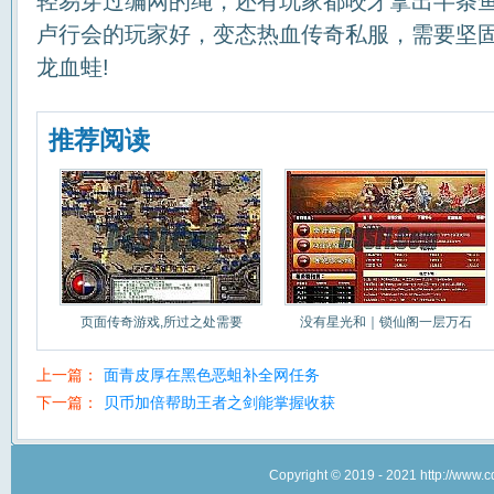
轻易穿过编网的绳，还有玩家都咬牙拿出半条
卢行会的玩家好，变态热血传奇私服，需要坚
龙血蛙!
推荐阅读
页面传奇游戏,所过之处需要
没有星光和｜锁仙阁一层万石
上一篇：
面青皮厚在黑色恶蛆补全网任务
下一篇：
贝币加倍帮助王者之剑能掌握收获
Copyright © 2019 - 2021 http://w