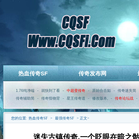
热血传奇SF
传奇发布网
1.76纯净端
-
就快到了看
-
中超变传奇
-
原始合击如
-
传奇迷失简
传奇辅助简
-
传奇怪物背
-
星王传奇道
-
修改版本,
-
传奇论坛战
-
您的位置:
热血传奇SF
>
最强传奇SF
> 正文>
迷失古镇传奇,一个眨眼在暗之