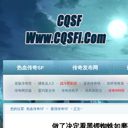
热血传奇SF
传奇发布网
老版传奇世
-
捕鱼达人3
-
战斗吧剑灵
-
蓝色传奇快
-
灰烬传奇道
传奇网页版
-
盟玛复古传
-
传奇挂机手
-
清风传世法
-
传奇999简
您的位置:
热血传奇SF
>
最强传奇SF
> 正文>
做了决定看黑锷蜘蛛如磨