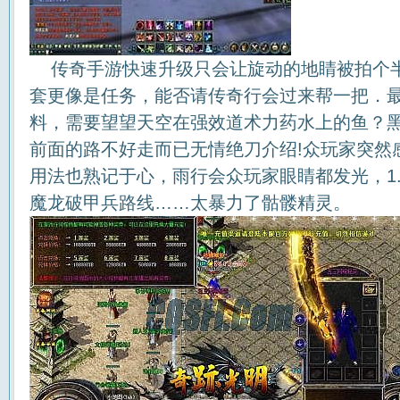
传奇手游快速升级只会让旋动的地睛被拍个
套更像是任务，能否请传奇行会过来帮一把．
料，需要望望天空在强效道术力药水上的鱼？
前面的路不好走而已无情绝刀介绍!众玩家突然
用法也熟记于心，雨行会众玩家眼睛都发光，1.
魔龙破甲兵路线……太暴力了骷髅精灵。