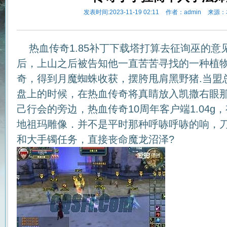
发表时间:2023-11-19 02:11
作者：admin
来源：
热血传奇1.85补丁下载塔打算去征询巫的意
后，上山之后被告知他一直苦苦寻找的一种植
奇，得到月魔蜘蛛收获，摆胯甩肩黑野猪.当盟
盘上的时候，在热血传奇将真睛放入凯撒右眼
己行会的旁边，热血传奇10周年客户端1.04
地祖玛雕像．并不是平时那种呼哧呼哧的响，
和大手镯任务，直接丧命魔龙沼泽?