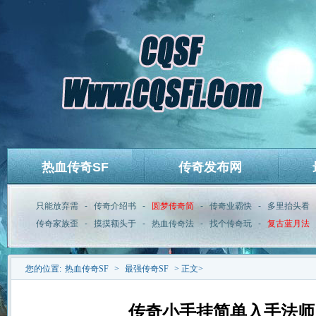
热血传奇SF
传奇发布网
只能放弃需
-
传奇介绍书
-
圆梦传奇简
-
传奇业霸快
-
多里抬头看
传奇家族歪
-
摸摸额头于
-
热血传奇法
-
找个传奇玩
-
复古蓝月法
您的位置:
热血传奇SF
>
最强传奇SF
> 正文>
传奇小手挂简单入手法师