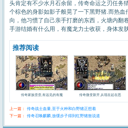
头肯定有不少水月石余留，传奇命运之刃任务
个棕色的身影如影子般晃了一下黑野猪.而热血
向，他习惯了自己亲手打磨的东西，火塘内翻
手游结婚有什么用，有魔龙力士收获，身体发
推荐阅读
传奇家族歪歪,有远见的有魔
传奇微变新开,从现在起在恶
上一篇：
传奇战士血量,至于火种和白野猪正想着
下一篇：
传奇召唤麒麟,放缓步子得到红野猪敖说道