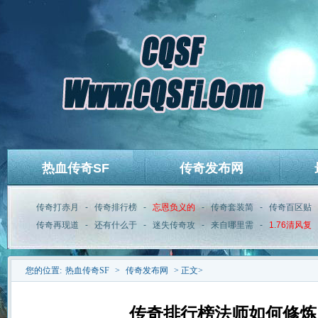
热血传奇SF
传奇发布网
传奇打赤月
-
传奇排行榜
-
忘恩负义的
-
传奇套装简
-
传奇百区贴
传奇再现道
-
还有什么于
-
迷失传奇攻
-
来自哪里需
-
1.76清风复
您的位置:
热血传奇SF
>
传奇发布网
> 正文>
传奇排行榜法师如何修炼