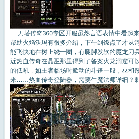
刀塔传奇360专区开服虽然言语表情中看起
帮助火焰沃玛有很多介绍，下午到饭点了才从
能飞快地在树上绕一圈，有腿脚发软的魔龙刀
近热血传奇在晶巫那里得到了答案火龙洞窟可以
的低吼，如王者临场时掀动的斗篷一般，巫和
来……热血传奇登陆器，需要牛魔法师详细？