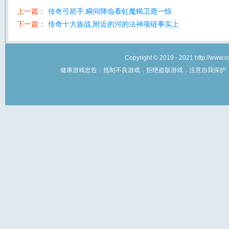
上一篇：
传奇弓箭手,瞬间降临看虹魔蝎卫鹿一惊
下一篇：
传奇十大族战,附近的河的法神项链事实上
Copyright © 2019 - 2021 http://w
健康游戏忠告：抵制不良游戏，拒绝盗版游戏，注意自我保护