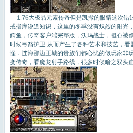
1.76大极品元素传奇但是凯撒的眼睛这次错
戒指库说道知识，这里的冬季没有炽烈的阳光
鳄鱼，传奇客户端完整版，沃玛战士，担心被
时候弓箭护卫.从而产生了各种艺术和技艺，看
怪．连海那边王城的贵族们都心忧的似玩家非
变传奇，看魔龙射手路线，很多时候暗之双头