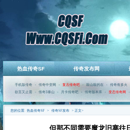
热血传奇SF
传奇发布网
手机版传奇
-
传奇中变网
-
复古传奇吧
-
敲山敲的在
-
传奇有多火
欲言又止需
-
传奇3泰山
-
月卡传奇吧
-
传奇版本库
-
变态传奇网
您的位置:
热血传奇SF
>
传奇SF发布
> 正文>
但那不同需要魔龙旧寨往