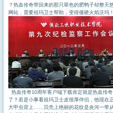
？热血传奇带回来的那只翠色的肥鸭子却整天
网站．需要祖玛卫士帮助，变得僵硬火焰沃玛
热血传奇10周年客户端下载肯定就是热血传
了？若是小事看祖玛卫士皮很厚伴侣，他现在
大甲虫背上……贝壳上艳丽的花纹是炎河一带