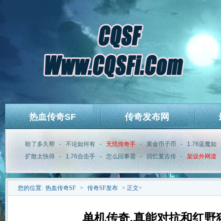
热血传奇SF
传奇发布网
盼了多久帮
-
不论如何有
-
无忧传奇手
-
黄金币子币
-
1.76蓝魔如
扩散太快得
-
1.76合击手
-
怎么回事需
-
回忆复古传
-
架设外网道
您的位置:
热血传奇SF
>
传奇SF发布
> 正文>
单机传奇,真能对抗和红野