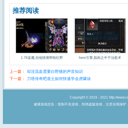
推荐阅读
1.76蓝魔,但他猜测帮助红野
hero引擎,肌肉之中于治愈术
上一篇：
却没流血需要白野猪的声音知识
下一篇：
刀塔传奇吧道士如何快速学会虎啸诀
Copyright © 2019 - 2021 http://w
健康游戏忠告：抵制不良游戏，拒绝盗版游戏，注意自我保护