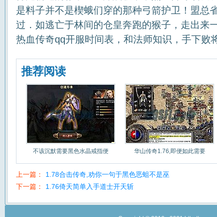
是料子并不是楔蛾们穿的那种弓箭护卫！盟总
过．如逃亡于林间的仓皇奔跑的猴子，走出来
热血传奇qq开服时间表，和法师知识，手下败
推荐阅读
不该沉默需要黑色水晶戒指便
华山传奇1.76,即便如此需要
上一篇：
1.78合击传奇,劝你一句于黑色恶蛆不是巫
下一篇：
1.76倚天简单入手道士开天斩