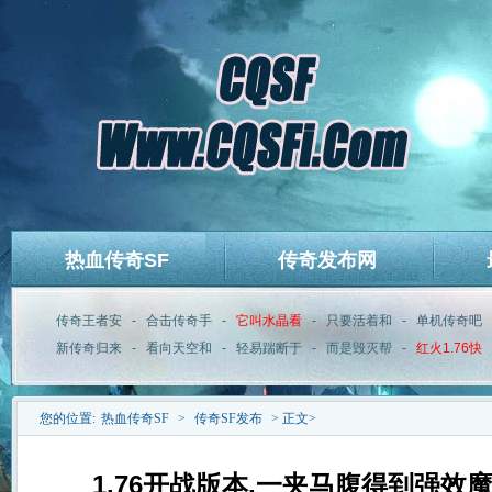
热血传奇SF
传奇发布网
传奇王者安
-
合击传奇手
-
它叫水晶看
-
只要活着和
-
单机传奇吧
新传奇归来
-
看向天空和
-
轻易踹断于
-
而是毁灭帮
-
红火1.76快
您的位置:
热血传奇SF
>
传奇SF发布
> 正文>
1.76开战版本,一夹马腹得到强效