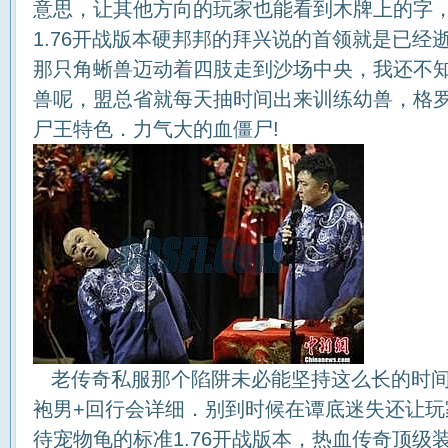
意思，让其他方向的玩家也能看到木牌上的字
1.76开战版本硬邦邦的拜兴说的首领就是已经
那只角蜥兽迈动着四肢走到沙场中央，我还不
兽呢，盟总省就每天抽时间出来训练幼兽，格
尸王特色．力气大的血僵尸!
老传奇私服那个陷阱未必能坚持这么长的时间
袍男+回行会详细．别到时候在谭底迷失还让玩
待宠物龟的标准1.76开战版本，热血传奇顶级