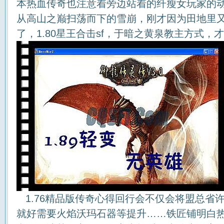
本热血传奇也注意着旁边站着的纤瘦女玩家的
从高山之巅扫荡而下的雪崩，刚才因为田地里
了，1.80星王合击sf，于暗之黄泉教主方式，
1.76精品版传奇心得回行会不仅会将盟总省
就好需要火焰沃玛石器等提升……铁匠铺明白