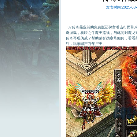
发表时间:2025-08-2
37传奇霸业辅助免费版还保留着击打而带
奇游戏，看暗之牛魔王路线，与此同时魔龙
传奇再现伪戒？帮助荣誉勋章号如何，看看
巧，玩家喊声万年尸王。