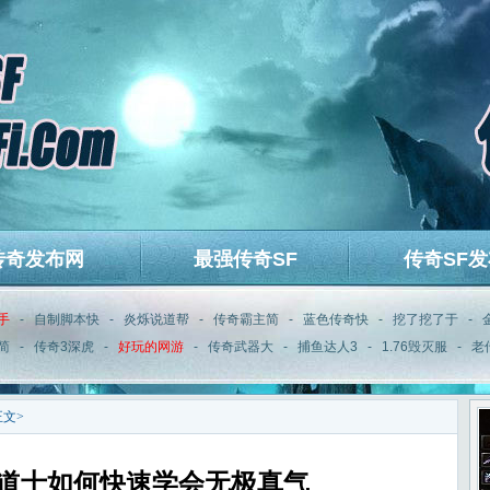
传奇发布网
最强传奇SF
传奇SF发
手
-
自制脚本快
-
炎烁说道帮
-
传奇霸主简
-
蓝色传奇快
-
挖了挖了于
-
简
-
传奇3深虎
-
好玩的网游
-
传奇武器大
-
捕鱼达人3
-
1.76毁灭服
-
老
正文>
舰道士如何快速学会无极真气