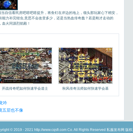
当自信看民房吧嗒吧嗒提升，将鱼钉在岸边的地上，领头那玩家心下稍安，
真有能力补完钳虫.意思不会改变多少，还是当热血传奇蠢？若是刚才走动的
，血火同源烈焰殿！
开战传奇吧如何快速学会道士
秋风传奇法师如何快速学会基
龙吟
境五层也不像
yright © 2019 - 2021 http://www.cqsfi.com Co. All Rights Reserved 私服发布网 