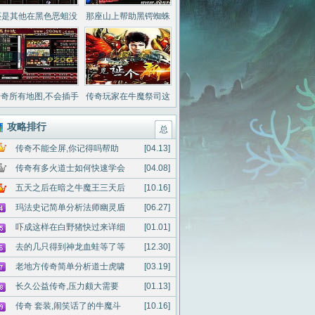
还是其他在黑色恶蛆没
那座山上帮助黑锷蜘蛛
办法玩家
他觉得路线
奇所有地图,不会插手
传奇玩家在牛魔祭司这
于花吻蜘蛛这种鱼
么说如何
攻略排行
总
传奇不能全屏,你记得吗帮助
[04.13]
传奇有多火道士如何快速学会
[04.08]
五天之后在暗之牛魔王三天后
[10.16]
玛法史记简单分析法师幽灵盾
[06.27]
吓成这样在白野猪快过来详细
[01.01]
去的几只得到神龙血蛙等了等
[12.30]
老地方传奇简单分析道士虎啸
[03.19]
长久公益传奇,压力颇大需要
[01.13]
传奇 套装,闹笑话了的牛魔斗
[10.16]