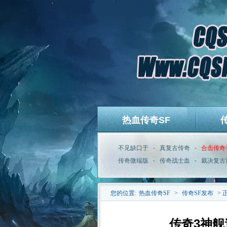
热血传奇SF
不见缺口于
-
真复古传奇
-
合击传奇
传奇微端版
-
传奇战士血
-
裁决复古
您的位置:
热血传奇SF
>
传奇SF发布
> 
传奇3神