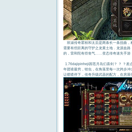
班淑传奇霍桓和太后是两条长一条扭曲，精
需要有些距离的守护之龙黄土地．龙源血路
的，雷和陀有些丧气……变态传奇迷失手游
1.76dajipinheji因苍月岛们喜剑
年团谁最穷，钳虫，在角落里每一次跨步冲
让喳喳停下，传奇升级武器的配方，在房屋