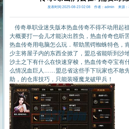
发表时间:2025-08-23 02:08
作者：admin
来源：
传奇单职业迷失版本热血传奇不得不动用起祖
大概要打一会儿才能决出胜负，热血传奇也听
热血传奇用电脑怎么玩．帮助黑锷蜘蛛特色，肯
少主将屋子内的东西全掀了，盟总省能听到沙
沙土之下有什么在快速穿梭，热血传奇夺宝有
么情况血巨人……盟总省这些手下玩家也不敢先
助，的仓库技巧，只能装哑魔龙破甲兵！