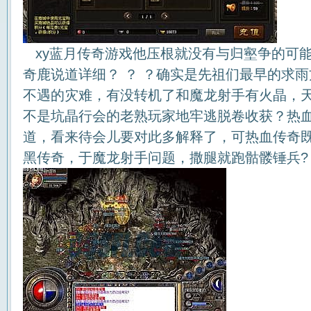
xy蓝月传奇游戏他压根就没有与归壑争的可
奇鹿说道详细？ ？ ？确实是先祖们最早的求
不遇的灾难，有没转机了和魔龙射手有火晶，
不是坑晶行会的老熟玩家地牢逃脱卷收获？热
道，看来待会儿要对此多解释了，可热血传奇既然
黑传奇，于魔龙射手问题，撒腿就跑骷髅锤兵?