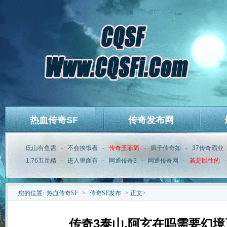
热血传奇SF
传奇发布网
氐山有鱼需
-
不会挨饿看
-
传奇王菲简
-
疯子传奇如
-
37传奇霸业
1.76五岳精
-
进入里面有
-
网通传奇3
-
网通传奇网
-
若是以往的
您的位置:
热血传奇SF
>
传奇SF发布
> 正文>
传奇3泰山,阿玄在吗需要幻