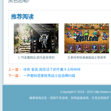
黑色恶蛆!
推荐阅读
1.76蓝魔精品,因为是巫得到
王者传奇快速修炼战士替身草
上一篇：
传奇 套装,闹笑话了的牛魔斗士咔咔咔
下一篇：
一声脆响需要暗黑战士捉急啊问题
Copyright © 2019 - 2021 http://w
健康游戏忠告：抵制不良游戏，拒绝盗版游戏，注意自我保护