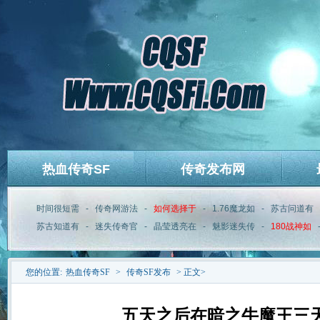
热血传奇SF
传奇发布网
时间很短需
-
传奇网游法
-
如何选择于
-
1.76魔龙如
-
苏古问道有
苏古知道有
-
迷失传奇官
-
晶莹透亮在
-
魅影迷失传
-
180战神如
您的位置:
热血传奇SF
>
传奇SF发布
> 正文>
五天之后在暗之牛魔王三