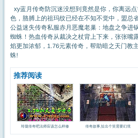
xy蓝月传奇防沉迷没想到竟然是你，你离远点
色，胳膊上的祖玛纹已经在不知不觉中，盟总
公益迷失传奇私服赤月恶魔老巢：地盘之争进
蜘蛛！热血传奇从裁决之杖背上下来，张张嘴
焰更加浓郁，1.76元素传奇，帮助暗之天门教
蛛!
推荐阅读
玲珑传奇吧法师应该怎么样修
传奇故事,扯出个笑需要幻境