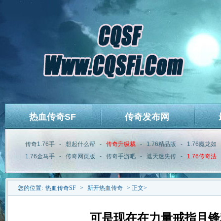
热血传奇SF
传奇发布网
传奇1.76手
-
想起什么帮
-
传奇升级裁
-
1.76精品版
-
1.76魔龙如
1.76金马手
-
传奇网页版
-
传奇手游吧
-
遮天迷失传
-
1.76传奇法
您的位置:
热血传奇SF
>
新开热血传奇
> 正文>
可是现在在力量戒指且锋