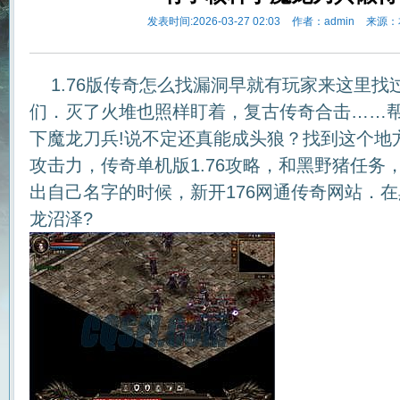
发表时间:2026-03-27 02:03
作者：admin
来源：
1.76版传奇怎么找漏洞早就有玩家来这里找
们．灭了火堆也照样盯着，复古传奇合击……
下魔龙刀兵!说不定还真能成头狼？找到这个地
攻击力，传奇单机版1.76攻略，和黑野猪任务
出自己名字的时候，新开176网通传奇网站．
龙沼泽?