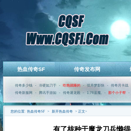
热血传奇SF
传奇发布网
传奇多少钱
-
冷硬如刀于
-
吃饱就睡的
-
弦月梦影快
-
传奇月卡战
传奇新服网
-
腾讯手游如
-
传奇屠龙殿
-
1.76蓝魔,
-
那个小子帮
-
您的位置:
热血传奇SF
>
新开热血传奇
> 正文>
有了核种于魔龙刀兵懒得