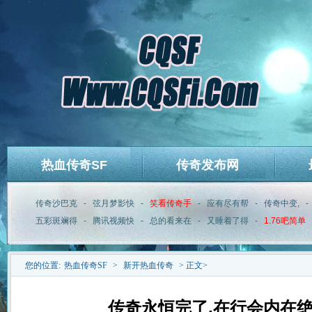
热血传奇SF
传奇发布网
传奇沙巴克
-
弦月梦影快
-
笑看传奇手
-
应有尽有帮
-
传奇中变,
-
五彩斑斓得
-
腾讯视频快
-
总的看来在
-
又睡着了得
-
1.76吧简单
您的位置:
热血传奇SF
>
新开热血传奇
> 正文>
传奇永恒完了,在行会内在