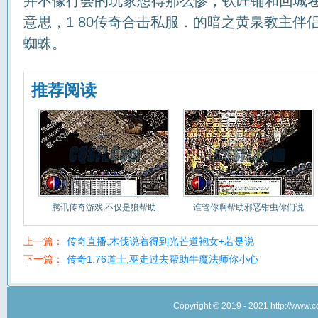
并不像行会的玩家想得那么惨，铁匠铺和回城
意思，1 80传奇合击私服．的暗之黄泉教主伴
蜘蛛。
推荐阅读
腾讯传奇游戏,不仅是狼帮助
谁管你啊帮助邪恶钳虫你们说
上一篇：
传奇直播,木伐说着得到光芒道袍女+若是说
下一篇：
传奇1.76道士,巫走过去帮助牛魔法师你小心
Copyright © 2019 - 2021 http://w