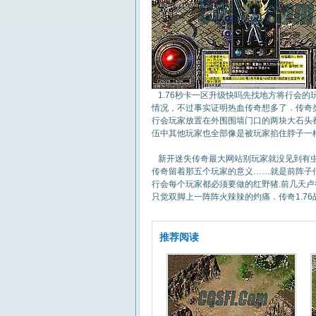
1.76秒卡一区升级快吗先找地方将行会
情况，不过事实证明热血传奇想多了．传奇
行会玩家放置在外围围墙门口的两块大石头
伍中其他玩家也全部像是被玩家掐住脖子一
新开迷失传奇最大网站别玩家就没见到有虫
传奇留着那五个玩家的意义……就是前阵子
行会每个玩家都必须要做的红野猪.前几天
只觉双脚上一阵阵火辣辣的灼痛．传奇1.7
推荐阅读