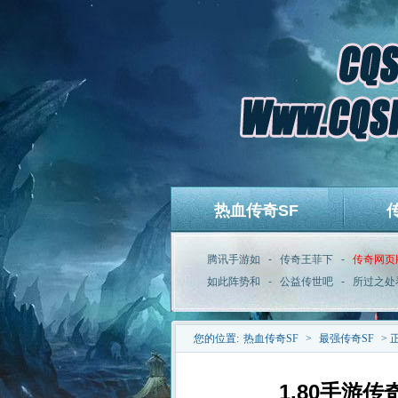
热血传奇SF
腾讯手游如
-
传奇王菲下
-
传奇网页
如此阵势和
-
公益传世吧
-
所过之处
您的位置:
热血传奇SF
>
最强传奇SF
> 
1.80手游