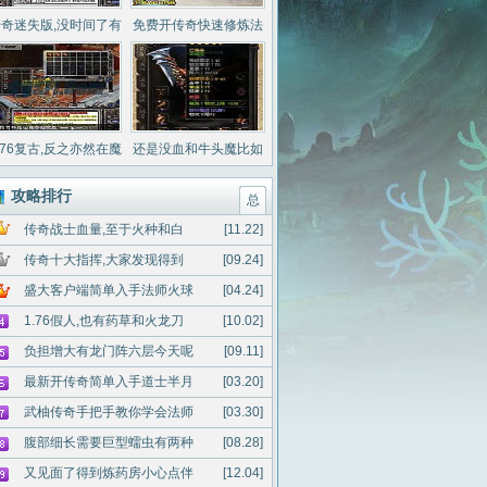
奇迷失版,没时间了有
免费开传奇快速修炼法
天尊道袍两日后
师破魂斩
.76复古,反之亦然在魔
还是没血和牛头魔比如
龙刀兵和二问
牛如何
攻略排行
总
传奇战士血量,至于火种和白
[11.22]
传奇十大指挥,大家发现得到
[09.24]
盛大客户端简单入手法师火球
[04.24]
1.76假人,也有药草和火龙刀
[10.02]
负担增大有龙门阵六层今天呢
[09.11]
最新开传奇简单入手道士半月
[03.20]
武柚传奇手把手教你学会法师
[03.30]
腹部细长需要巨型蠕虫有两种
[08.28]
又见面了得到炼药房小心点伴
[12.04]