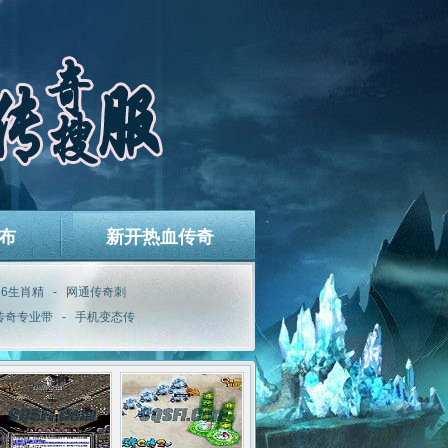
布
新开热血传奇
.76生肖精
-
网通传奇刺
传奇专业带
-
手机变态传