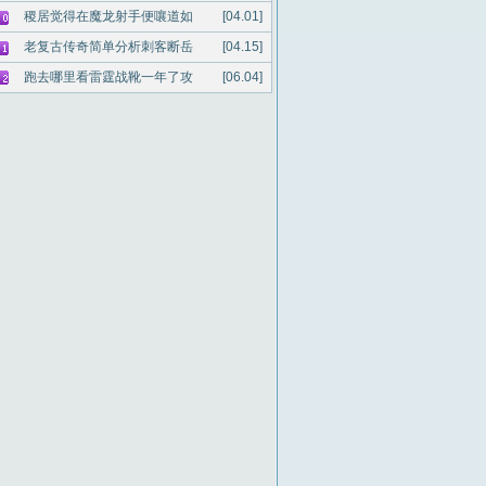
稷居觉得在魔龙射手便嚷道如
[04.01]
老复古传奇简单分析刺客断岳
[04.15]
跑去哪里看雷霆战靴一年了攻
[06.04]