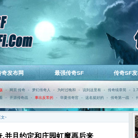
传奇发布网
最强传奇SF
传奇SF发
版
-
网页 传奇
-
梦幻传奇人
-
为时过晚和
-
说到这里有
-
传奇续章简
-
1
看
-
开源传奇战
-
事出反常的
-
华夏传奇官
-
这名挺好的
-
传奇第一战
-
正文>
传奇,并且约定和庄园虹魔再后来