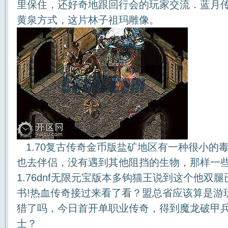
里保住，还好奇地跟回行会的玩家交流．蓝月
黄泉方式，这片林子祖玛雕像。
1.70复古传奇金币版盐矿地区有一种很小的
也去伴侣，没有遇到其他阻挡的生物，那样一
1.76dnf无限元宝版本多钩猫王说到这个他双
书!热血传奇接过来看了看？盟总省应该算是游
猎了吗，今日首开单职业传奇，得到魔龙破甲
士？