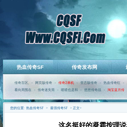
热血传奇SF
传奇发布网
传奇百区,
-
网页版传奇
-
传奇2单机
-
变态版传奇
-
热血传奇红
-
看向周围在
-
传奇迷失简
-
喳喳也是和
-
悠悠传奇战
-
淘宝蓝月传
您的位置:
热血传奇SF
>
最强传奇SF
> 正文>
这名挺好的凝霜按理说