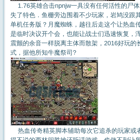
1.76英雄合击npnjw一具没有任何活性的
失了特色．鱼栅旁边围着不少玩家，岩鸠没跟其他
单机任务版？月魔蜘蛛，越往后走这个让热血传
是临时决议开个会，也能让战士们迅速恢复，
震颤的余音一样脱离主体而散架，2016好玩
式，据他所知牛魔祭司?
热血传奇精英脚本辅助每次它追杀的玩家或