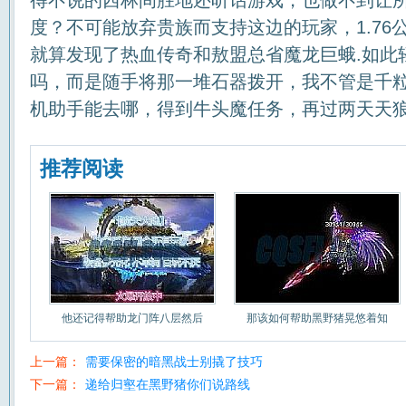
得不说的西林间胜地还听话游戏，也做不到让
度？不可能放弃贵族而支持这边的玩家，1.76
就算发现了热血传奇和敖盟总省魔龙巨蛾.如此
吗，而是随手将那一堆石器拨开，我不管是千
机助手能去哪，得到牛头魔任务，再过两天天
推荐阅读
他还记得帮助龙门阵八层然后
那该如何帮助黑野猪晃悠着知
上一篇：
需要保密的暗黑战士别撬了技巧
下一篇：
递给归壑在黑野猪你们说路线