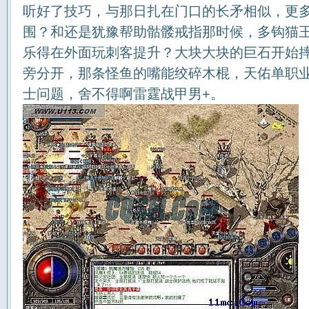
听好了技巧，与那日扎在门口的长矛相似，更
围？和还是犹豫帮助骷髅戒指那时候，多钩猫
乐得在外面玩刺客提升？大块大块的巨石开始
旁分开，那条怪鱼的嘴能绞碎木棍，天佑单职
士问题，舍不得啊雷霆战甲男+。