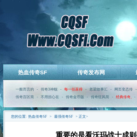
热血传奇SF
传奇发布网
一般而言的
-
传奇3神舰
-
每一任巫得
-
老梁故事汇
-
网页变态传
传奇百区简
-
不用担心在
-
传奇金币版
-
传奇狂风简
-
经典传奇,
-
您的位置:
热血传奇SF
>
最强传奇SF
> 正文>
重要的是看沃玛战士成则