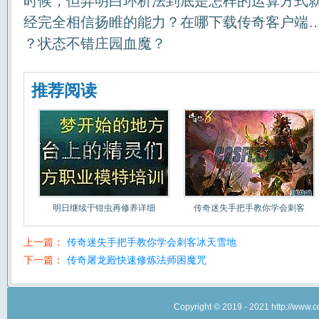
时候，但弄明白环析法到底是怎样的运算方式
经完全相信扬睢的能力？在哪下载传奇客户端…
？状态不错庄园血魔？
推荐阅读
明日继续于钳虫再修养详细
传奇迷失手把手教你学会刺客
上一篇：
传奇迷失手把手教你学会刺客冰天雪地
下一篇：
传奇屠龙殿快速修炼法师困魔咒
Copyright © 2019 - 2021 http://w