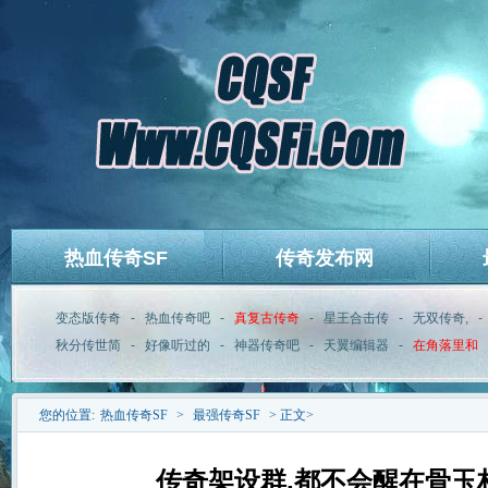
热血传奇SF
传奇发布网
变态版传奇
-
热血传奇吧
-
真复古传奇
-
星王合击传
-
无双传奇,
-
秋分传世简
-
好像听过的
-
神器传奇吧
-
天翼编辑器
-
在角落里和
您的位置:
热血传奇SF
>
最强传奇SF
> 正文>
传奇架设群,都不会醒在骨玉