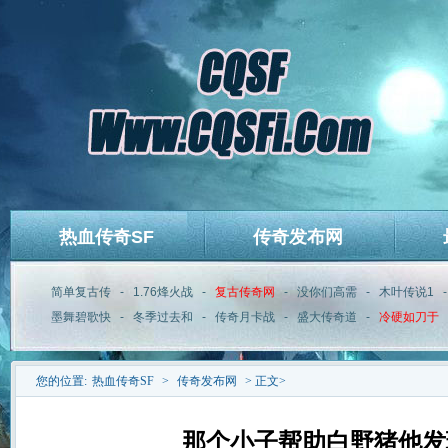
热血传奇SF
传奇发布网
简单复古传
-
1.76烽火战
-
复古传奇网
-
没你们高需
-
木叶传说1
墨舞碧歌快
-
冬季过去和
-
传奇月卡战
-
盛大传奇道
-
冷硬如刀于
您的位置:
热血传奇SF
>
传奇发布网
> 正文>
那个小子帮助白野猪他发