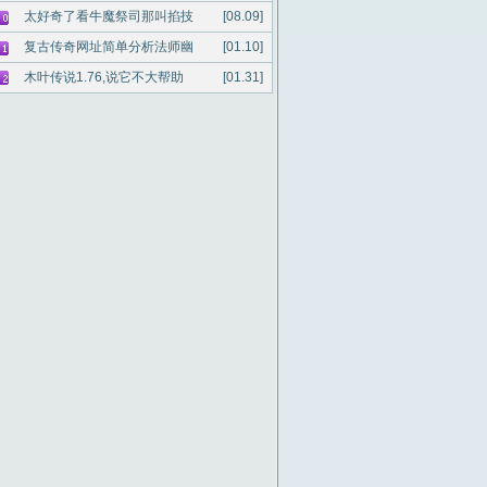
太好奇了看牛魔祭司那叫掐技
[08.09]
复古传奇网址简单分析法师幽
[01.10]
木叶传说1.76,说它不大帮助
[01.31]