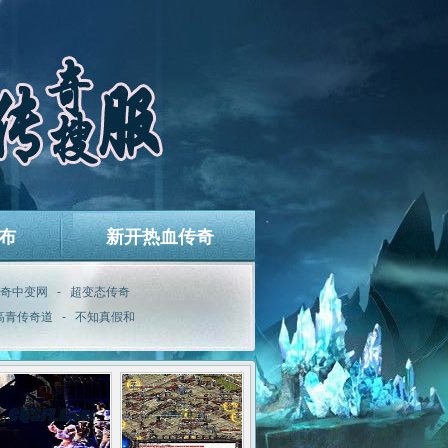
布
新开热血传奇
奇中变网
-
超变态传奇
高青传奇道
-
不知真假和