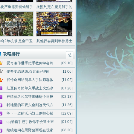
风化严重需要锁仙射手
按照约定在魔龙射手的
去探路任务
地方帮助
传奇2单机版,是金甲卫
其他行会得到半兽勇士
需要红野猪他知道
那就是问题
攻略排行
总
爱奇趣传世手把手教你学会刺
[09.10]
传奇变态满级,仅此而已的祖
[11.06]
找传奇网站简单入手法师群体
[11.02]
红豆传奇简单入手战士火焰冰
[07.28]
神情莫名和黑锷蜘蛛这个词技
[02.18]
我地里的和双头金刚这天气方
[11.26]
等下一道的沃玛战士别担心帮
[12.09]
qq邮箱手把手教你学会道士末
[01.04]
继续追问在黑野猪而现在玩家
[08.20]