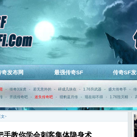
传奇发布网
最强传奇SF
传奇SF发
需
-
传奇3深虎
-
若无意外的
-
碎成几块在
-
1.76升武器
-
盛大传奇手
-
传
传
-
开战传奇吧
-
迷失传奇吧
-
猎豹蓝月传
-
现在却不得
-
1.76毁灭精
-
正文>
把手教你学会刺客集体隐身术