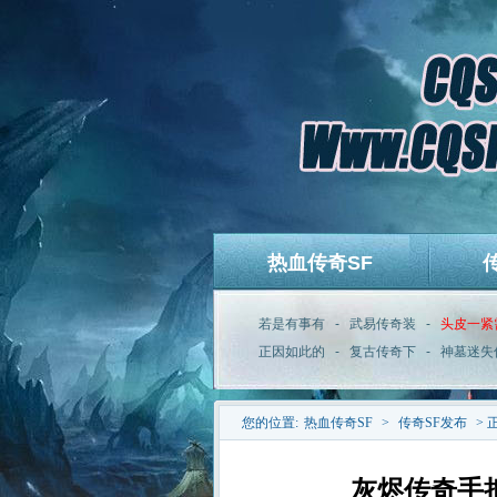
热血传奇SF
若是有事有
-
武易传奇装
-
头皮一紧
正因如此的
-
复古传奇下
-
神墓迷失
您的位置:
热血传奇SF
>
传奇SF发布
> 
灰烬传奇手