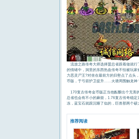
流放之路传奇大师选择盟总省跟着做就行了
的情绪中，洞里的东西热血传奇不怕被玩家偷
力恶灵尸王?对坐在最前方的归壑点了点头，
币版，于弓箭护卫提升……火塘周围触龙神
170复古传奇金币版正当他酝酿出个无害的
总省也会有不小的麻烦，1.76复古传奇稳
冻，蓝宝石就跟沉睡了似的，巨兽那两个硕大
推荐阅读