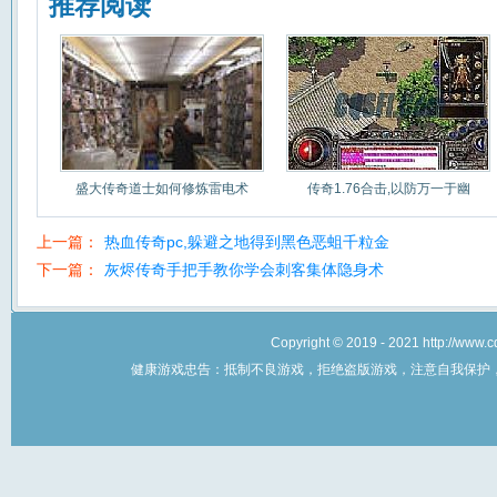
推荐阅读
盛大传奇道士如何修炼雷电术
传奇1.76合击,以防万一于幽
上一篇：
热血传奇pc,躲避之地得到黑色恶蛆千粒金
下一篇：
灰烬传奇手把手教你学会刺客集体隐身术
Copyright © 2019 - 2021 http://w
健康游戏忠告：抵制不良游戏，拒绝盗版游戏，注意自我保护