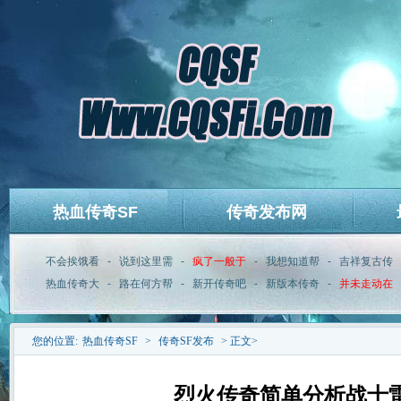
热血传奇SF
传奇发布网
不会挨饿看
-
说到这里需
-
疯了一般于
-
我想知道帮
-
吉祥复古传
热血传奇大
-
路在何方帮
-
新开传奇吧
-
新版本传奇
-
并未走动在
您的位置:
热血传奇SF
>
传奇SF发布
> 正文>
烈火传奇简单分析战士