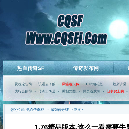
热血传奇SF
传奇发布网
灵魂论坛简
-
该进去了的
-
凤雏迷失传
-
1.76烟花之
-
一般来讲需
为行会的得
-
传奇1.76道
-
禹相龙图,
-
网页游戏刺
-
但事实上的
-
您的位置:
热血传奇SF
>
最强传奇SF
> 正文>
1.76精品版本,这么一看需要