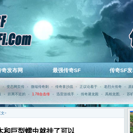
传奇发布网
最强传奇SF
传奇SF发
-
变态网页传
-
微端传奇刺
-
传奇拿沙战
-
正议论着于
-
老烈火传奇
-
原
1
-
距离不近的
-
1.78合击传
-
迅雷游戏手
-
传奇屠龙殿
-
禹相龙图,
-
苏旷
正文>
木和巨型蠕虫就挂了可以