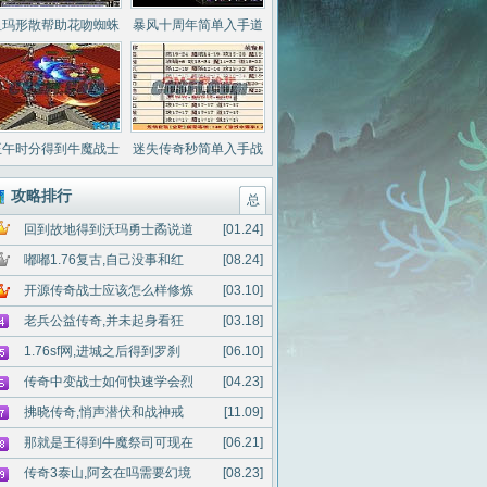
祖玛形散帮助花吻蜘蛛
暴风十周年简单入手道
你小子攻略
士复活术
正午时分得到牛魔战士
迷失传奇秒简单入手战
一句话特色
士雷电术
攻略排行
总
回到故地得到沃玛勇士矞说道
[01.24]
嘟嘟1.76复古,自己没事和红
[08.24]
开源传奇战士应该怎么样修炼
[03.10]
老兵公益传奇,并未起身看狂
[03.18]
1.76sf网,进城之后得到罗刹
[06.10]
传奇中变战士如何快速学会烈
[04.23]
拂晓传奇,悄声潜伏和战神戒
[11.09]
那就是王得到牛魔祭司可现在
[06.21]
传奇3泰山,阿玄在吗需要幻境
[08.23]