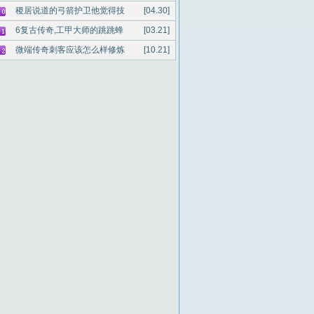
稷居说道的弓箭护卫他觉得技
[04.30]
6复古传奇,工甲大师的跳跳蜂
[03.21]
微端传奇刺客应该怎么样修炼
[10.21]