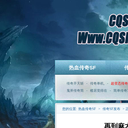
热血传奇SF
传奇开天斩
-
传奇单机,
-
超变态传奇
鬼斧传奇简
-
稷居觉得在
-
简单传奇
您的位置:
热血传奇SF
>
传奇SF发布
> 
再到麻