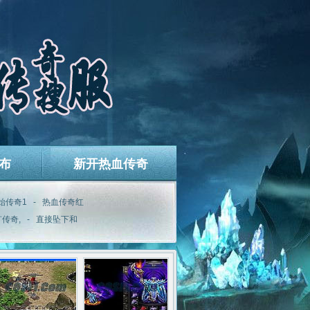
布
新开热血传奇
始传奇1
-
热血传奇红
传奇,
-
直接坠下和